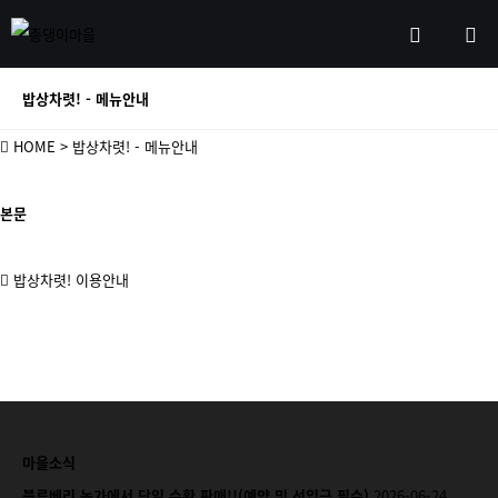
밥상차렷! - 메뉴안내
HOME
> 밥상차렷! - 메뉴안내
본문
밥상차렷! 이용안내
마을소식
블루베리 농가에서 당일 수확 판매!!(예약 및 선입금 필수)
2026-06-24