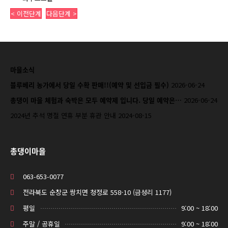
< 이전단계
다음단계 >
마을소식
블루베리 농가에서 당일 수확 판매!!(예약 및 선입금 필수)
2026-06-24
총댕이 마을 체험과 숙박은 모두 예약제 입니다. 당일 예약은…
2026-06-24
2024년 추석 명절 연휴 부분 휴관 안내
2024-08-15
총댕이마을
063-653-0077
전라북도 순창군 쌍치면 청정로 558-10 (금성리 1177)
평일
9:00 ~ 18:00
주말 / 공휴일
9:00 ~ 18:00